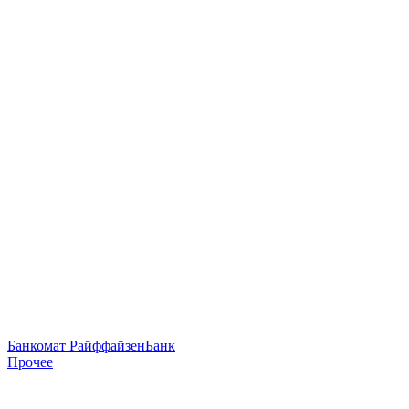
Банкомат РайффайзенБанк
Прочее